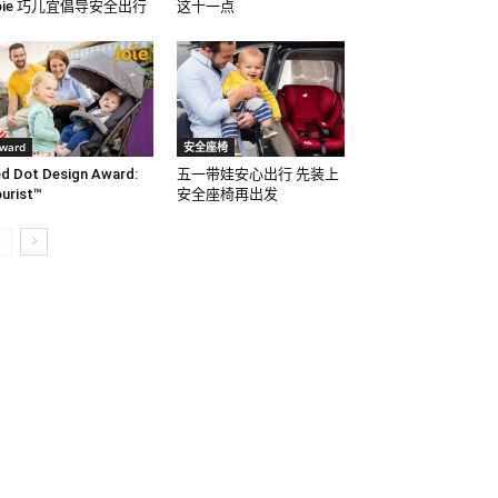
oie 巧儿宜倡导安全出行
这十一点
ward
安全座椅
d Dot Design Award:
五一带娃安心出行 先装上
urist™
安全座椅再出发