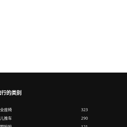
流行的类别
全座椅
323
儿推车
290
期妈妈
121