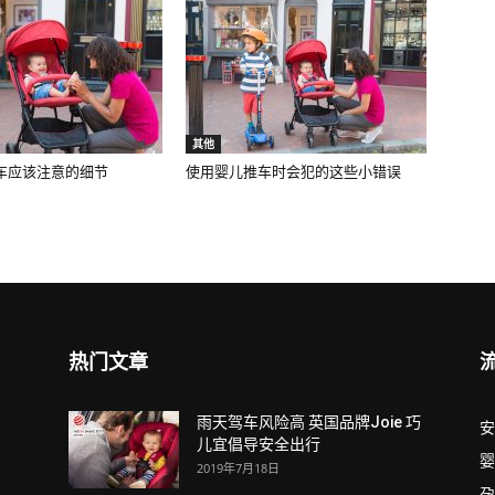
其他
车应该注意的细节
使用婴儿推车时会犯的这些小错误
热门文章
雨天驾车风险高 英国品牌Joie 巧
安
儿宜倡导安全出行
婴
2019年7月18日
孕