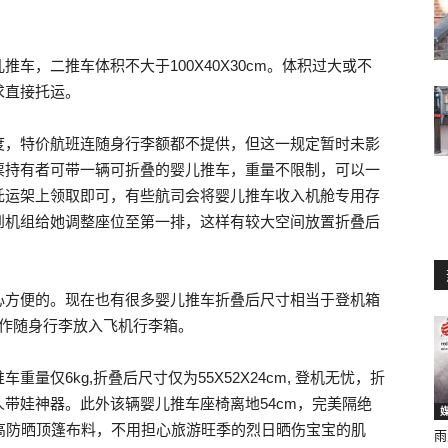
车，二推车体积不大于100X40X30cm。体积过大或不
求直接托运。
度，特价航班连随身行李额都不提供，但这一规定暂时未影
票持有者可带一辆可折叠的婴儿推车，重量不限制，可以一
托运架上领取即可，有些航司会将婴儿推车收入机舱专用存
到机组给她调整座位至第一排，这样有较大空间放置折叠后
心方便的。现在也有很多婴儿推车折叠后尺寸相当于登机箱
可视作随身行李放入飞机行李箱。
重量仅6kg,折叠后尺寸仅为55X52X24cm, 登机无忧，折
带娃神器。此外该辆婴儿推车座椅离地54cm，完美隔绝
V高防晒顶篷布料，不用担心旅游旺季的烈日晒伤宝宝的肌
雨