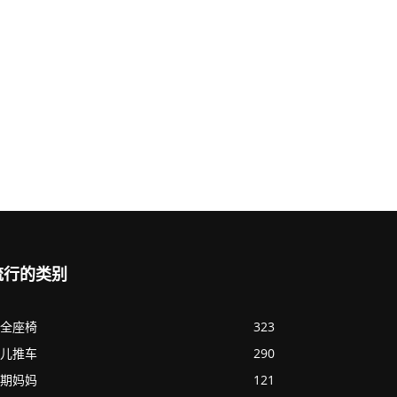
流行的类别
全座椅
323
儿推车
290
期妈妈
121