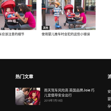
其他
车应该注意的细节
使用婴儿推车时会犯的这些小错误
热门文章
雨天驾车风险高 英国品牌Joie 巧
安
儿宜倡导安全出行
婴
2019年7月18日
孕