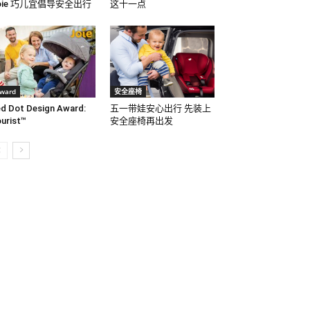
oie 巧儿宜倡导安全出行
这十一点
ward
安全座椅
d Dot Design Award:
五一带娃安心出行 先装上
urist™
安全座椅再出发