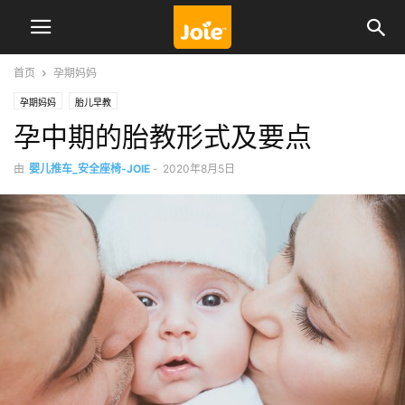
首页
孕期妈妈
孕期妈妈
胎儿早教
孕中期的胎教形式及要点
由
婴儿推车_安全座椅-JOIE
-
2020年8月5日