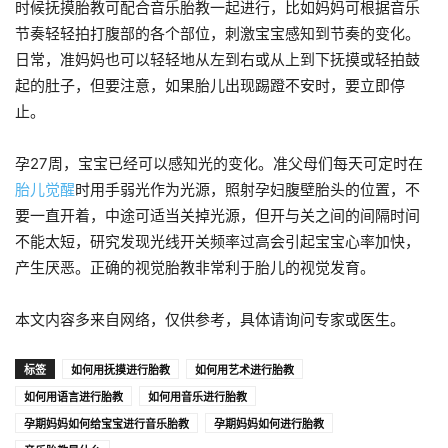
时候抚摸胎教可配合音乐胎教一起进行，比如妈妈可根据音乐
节奏轻轻拍打腹部的各个部位，刺激宝宝感知到节奏的变化。
日常，准妈妈也可以轻轻地从左到右或从上到下抚摸或轻拍鼓
起的肚子，但要注意，如果胎儿出现踢蹬不安时，要立即停
止。
孕27周，宝宝已经可以感知光的变化。准父母们每天可定时在
胎儿觉醒
时用手弱光作为光源，照射孕妇腹壁胎头的位置，不
要一直开着，中途可适当关掉光源，但开与关之间的间隔时间
不能太短，研究发现光线开关频率过高会引起宝宝心率加快，
产生厌恶。正确的视觉胎教非常利于胎儿的视觉发育。
本文内容多来自网络，仅供参考，具体请询问专家或医生。
标签
如何用抚摸进行胎教
如何用艺术进行胎教
如何用语言进行胎教
如何用音乐进行胎教
孕期妈妈如何给宝宝进行音乐胎教
孕期妈妈如何进行胎教