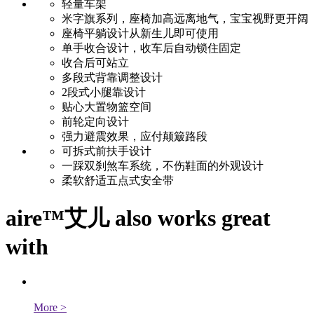
轻量车架
米字旗系列，座椅加高远离地气，宝宝视野更开阔
座椅平躺设计从新生儿即可使用
单手收合设计，收车后自动锁住固定
收合后可站立
多段式背靠调整设计
2段式小腿靠设计
贴心大置物篮空间
前轮定向设计
强力避震效果，应付颠簸路段
可拆式前扶手设计
一踩双刹煞车系统，不伤鞋面的外观设计
柔软舒适五点式安全带
aire™艾儿 also works great
with
More
>