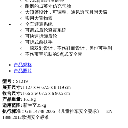
4段式背靠角度调整
耐磨的12英寸仿充气胎
大顶篷设计，可调整、通风透气且附天窗
实用大置物篮
全车避震系统
可调式后轮避震系统
可快速拆卸后轮
可拆式前扶手
一踩双刹设计，不伤鞋面设计，另也可手刹
不伤宝宝肌肤的5点式安全带
产品规格
产品照片
型号：
S1219
展开尺寸:
l 127 x w 67.5 x h 119 cm
收合尺寸:
l 66 x w 67.5 x h 90.5 cm
产品重量:
16.1kg
适用范围:
新生至25kg
执行标准：
GB 14748-2006 《儿童推车安全要求》，EN
1888:2012欧洲安全标准