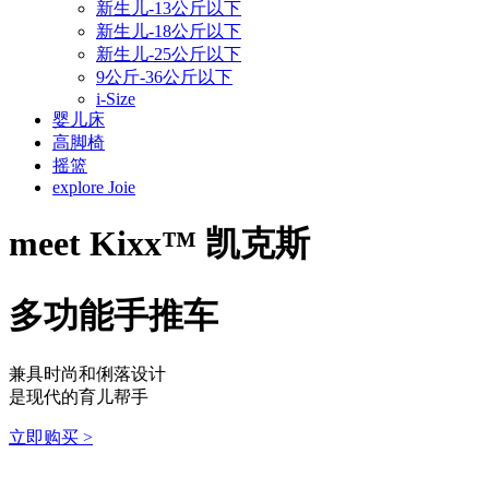
新生儿-13公斤以下
新生儿-18公斤以下
新生儿-25公斤以下
9公斤-36公斤以下
i-Size
婴儿床
高脚椅
摇篮
explore Joie
meet
Kixx™ 凯克斯
多功能手推车
兼具时尚和俐落设计
是现代的育儿帮手
立即购买
>