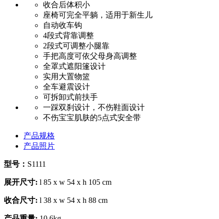
收合后体积小
座椅可完全平躺，适用于新生儿
自动收车钩
4段式背靠调整
2段式可调整小腿靠
手把高度可依父母身高调整
全罩式遮阳篷设计
实用大置物篮
全车避震设计
可拆卸式前扶手
一踩双刹设计，不伤鞋面设计
不伤宝宝肌肤的5点式安全带
产品规格
产品照片
型号：
S1111
展开尺寸:
l 85 x w 54 x h 105 cm
收合尺寸:
l 38 x w 54 x h 88 cm
产品重量:
10.6kg