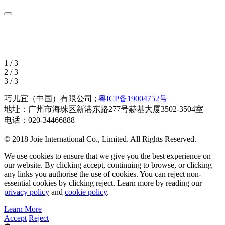
1 / 3
2 / 3
3 / 3
巧儿宜（中国）有限公司 ;
粤ICP备19004752号
地址：广州市海珠区新港东路277号赫基大厦3502-3504室
电话：020-34466888
© 2018 Joie International Co., Limited. All Rights Reserved.
We use cookies to ensure that we give you the best experience on
our website. By clicking accept, continuing to browse, or clicking
any links you authorise the use of cookies. You can reject non-
essential cookies by clicking reject. Learn more by reading our
privacy policy
and
cookie policy
.
Learn More
Accept
Reject