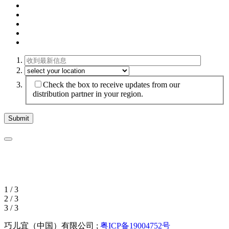
Check the box to receive updates from our
distribution partner in your region.
1 / 3
2 / 3
3 / 3
巧儿宜（中国）有限公司 ;
粤ICP备19004752号