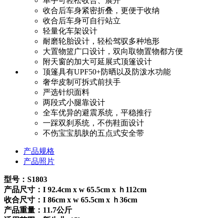
单手可轻松收合、展开
收合后车身紧密折叠，更便于收纳
收合后车身可自行站立
轻量化车架设计
耐磨轮胎设计，轻松驾驭多种地形
大置物篮广口设计，双向取物置物都方便
附天窗的加大可延展式顶篷设计
顶篷具有UPF50+防晒以及防泼水功能
奢华皮制可拆式前扶手
严选针织面料
两段式小腿靠设计
全车优异的避震系统，平稳推行
一踩双刹系统，不伤鞋面设计
不伤宝宝肌肤的五点式安全带
产品规格
产品照片
型号：S1803
产品尺寸：I 92.4cm x w 65.5cm x ｈ112cm
收合尺寸：I 86cm x w 65.5cm x ｈ36cm
产品重量：11.7公斤