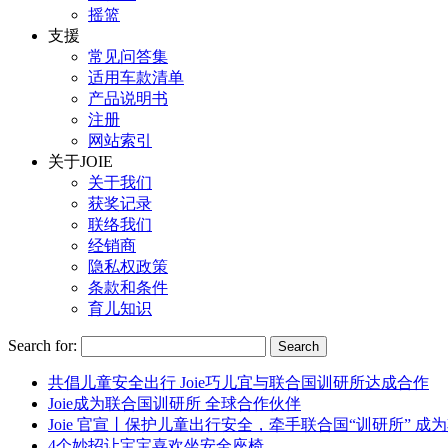
摇篮
支援
常见问答集
适用车款清单
产品说明书
注册
网站索引
关于JOIE
关于我们
获奖记录
联络我们
经销商
隐私权政策
条款和条件
育儿知识
Search for:
共倡儿童安全出行 Joie巧儿宜与联合国训研所达成合作
Joie成为联合国训研所 全球合作伙伴
Joie 官宣丨保护儿童出行安全，牵手联合国“训研所” 
4个妙招让宝宝喜欢坐安全座椅